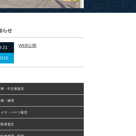
知らせ
WEB公開
9.21
2015
新車・中古車販売
車検・修理
タイヤ・パーツ販売
買取車査定