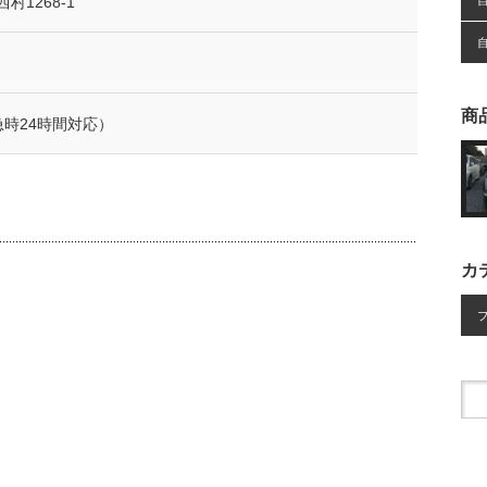
1268-1
商
緊急時24時間対応）
カ