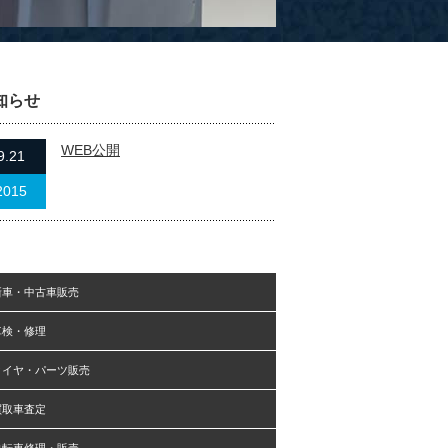
知らせ
WEB公開
9.21
2015
新車・中古車販売
車検・修理
タイヤ・パーツ販売
買取車査定